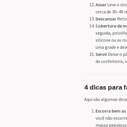
Assar
Leve o sto
cerca de 30–40 
Descansar
Retir
Cobertura de m
seguida, polvil
silicone ou as m
uma grade e deix
Servir
Deixe o pã
de confeiteiro, s
4 dicas para 
Aqui vão algumas dicas
Escorra bem as 
você não escorre
massa pegajosa e