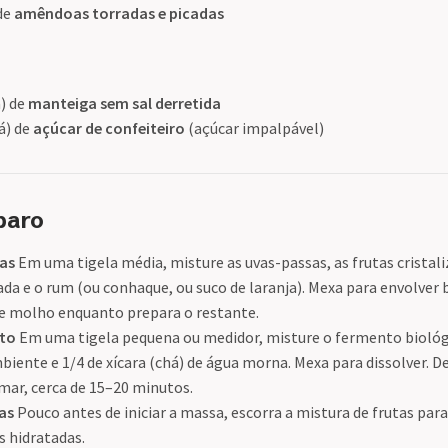
 de
amêndoas torradas e picadas
a) de
manteiga sem sal derretida
há) de
açúcar de confeiteiro
(açúcar impalpável)
paro
tas
Em uma tigela média, misture as uvas-passas, as frutas cristali
zada e o rum (ou conhaque, ou suco de laranja). Mexa para envolver 
 de molho enquanto prepara o restante.
nto
Em uma tigela pequena ou medidor, misture o fermento biológi
iente e 1/4 de xícara (chá) de água morna. Mexa para dissolver. D
ar, cerca de 15–20 minutos.
tas
Pouco antes de iniciar a massa, escorra a mistura de frutas para 
s hidratadas.