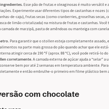
ingredientes.
Esse pão de frutas e oleaginosas é muito versátil e 
ariações. Experimente usar diferentes tipos de castanhas e nozes 
has-de-caju), frutas secas (como cranberries, groselhas secas, ce
asca de limão cristalizada) na mistura de frutas e castanhas. Vo
 camada de marzipã, pasta de amêndoas ou manteiga com canela 
etro.
Para garantir que o stollen esteja completamente assado,
limentos na parte mais grossa do pão quando achar que ele está
terna atingir cerca de 190 °F (aprox. 88 °C), você pode retirá-lo do
llen corretamente.
A camada externa de açúcar ajuda a “selar” a
e conserve bem por até 2 semanas em temperatura ambiente. Para 
pletamente e então embrulhe-o primeiro em filme plástico bem 
versão com chocolate