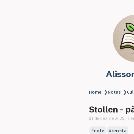
Alisso
Home
❯
Notas
❯
Cul
Stollen - 
01 de dez. de 2025
Le
note
receita