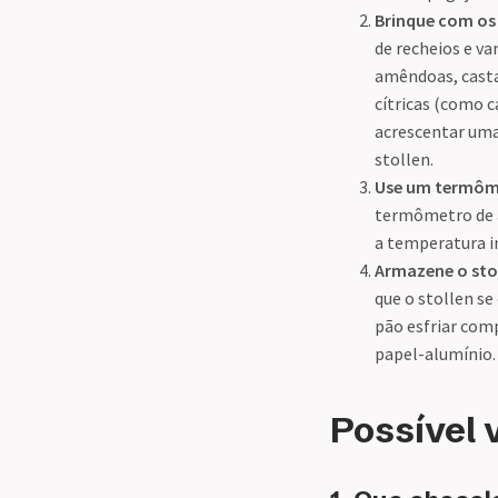
Brinque com os 
de recheios e v
amêndoas, castan
cítricas (como c
acrescentar uma
stollen.
Use um termôm
termômetro de a
a temperatura in
Armazene o sto
que o stollen s
pão esfriar com
papel-alumínio.
Possível 