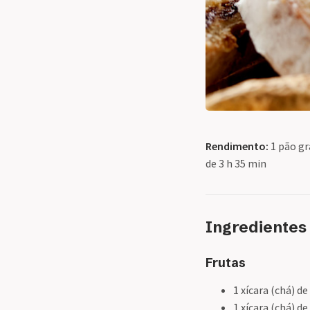
Rendimento:
1 pão g
de 3 h 35 min
Ingredientes
Frutas
1 xícara (chá) de
1 xícara (chá) de