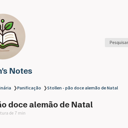
Pesquisa
n's Notes
inária
❯
Panificação
❯
Stollen - pão doce alemão de Natal
pão doce alemão de Natal
itura de 7 min