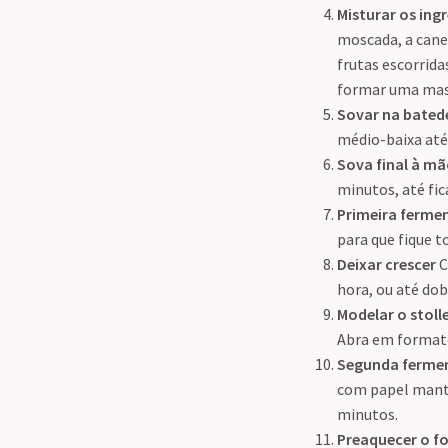
Misturar os ing
moscada, a canel
frutas escorrida
formar uma mass
Sovar na bated
médio-baixa até
Sova final à m
minutos, até fica
Primeira ferme
para que fique 
Deixar crescer
C
hora, ou até dob
Modelar o stoll
Abra em formato 
Segunda ferme
com papel mante
minutos.
Preaquecer o f