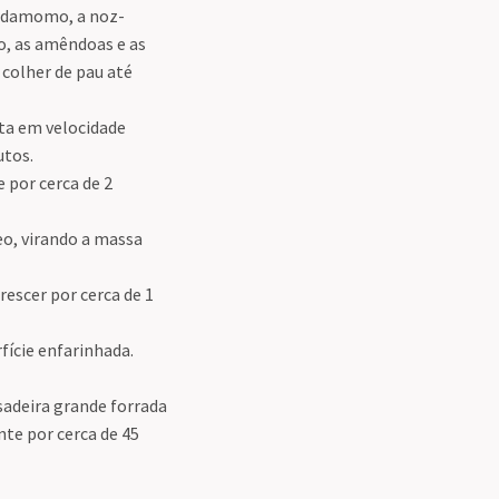
ardamomo, a noz-
ão, as amêndoas e as
 colher de pau até
ta em velocidade
utos.
 por cerca de 2
o, virando a massa
escer por cerca de 1
ície enfarinhada.
adeira grande forrada
te por cerca de 45