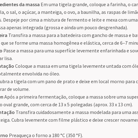
redientes da massa
Em uma tigela grande, coloque a farinha, o c
a, o sal, o açúcar, a manteiga, o ovo, a baunilha, as raspas de lim
s. Despeje por cima a mistura de fermento e leite e mexa com uma
a apenas integrada (grossa e ainda um pouco desgrenhada).
eira
Transfira a massa para a batedeira com gancho de massa e ba
 que se forme uma massa homogênea e elástica, cerca de 6–7 min
ão
Passe a massa para uma superfície levemente enfarinhada e sove
r lisa.
ntação
Coloque a massa em uma tigela levemente untada com óle
totalmente envolvida no óleo.
ubra a tigela com um pano de prato e deixe em local morno para cr
rar de volume.
en
Após a primeira fermentação, coloque a massa sobre uma superf
oval grande, com cerca de 13 x 5 polegadas (aprox. 33 x 13 cm).
ntação
Transfira cuidadosamente a massa modelada para uma ass
iga. Cubra levemente com filme plástico e deixe crescer novamen
orno
Preaqueça o forno a 180 °C (350 °F).