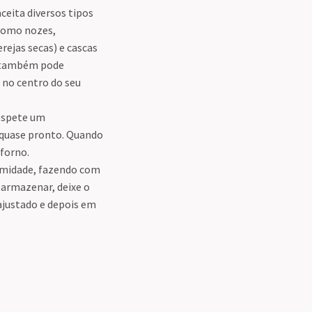
aceita diversos tipos
(como nozes,
rejas secas) e cascas
cê também pode
no centro do seu
 espete um
 quase pronto. Quando
 forno.
 umidade, fazendo com
armazenar, deixe o
ajustado e depois em