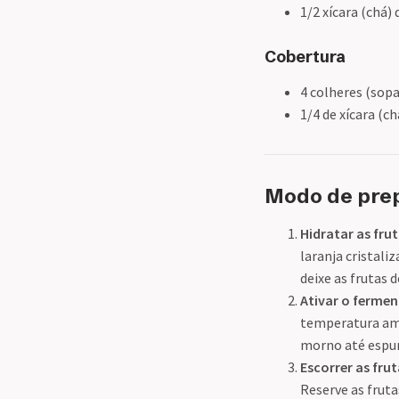
1/2 xícara (chá)
Cobertura
4 colheres (sop
1/4 de xícara (c
Modo de pre
Hidratar as fru
laranja cristali
deixe as frutas
Ativar o ferme
temperatura amb
morno até espum
Escorrer as fru
Reserve as fruta