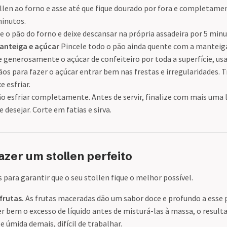
llen ao forno e asse até que fique dourado por fora e completame
minutos.
e o pão do forno e deixe descansar na própria assadeira por 5 minu
anteiga e açúcar
Pincele todo o pão ainda quente com a manteiga
he generosamente o açúcar de confeiteiro por toda a superfície, u
ãos para fazer o açúcar entrar bem nas frestas e irregularidades. T
e esfriar.
o esfriar completamente. Antes de servir, finalize com mais uma 
e desejar. Corte em fatias e sirva.
fazer um stollen perfeito
 para garantir que o seu stollen fique o melhor possível.
frutas.
As frutas maceradas dão um sabor doce e profundo a esse p
r bem o excesso de líquido antes de misturá-las à massa, o resul
 úmida demais, difícil de trabalhar.