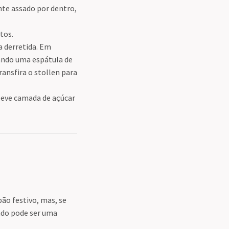
nte assado por dentro,
tos.
 derretida. Em
sando uma espátula de
ransfira o stollen para
leve camada de açúcar
ão festivo, mas, se
tado pode ser uma