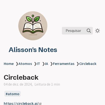
Pesquisar
Alisson's Notes
Home
❯
Atomos
❯
IT
❯
IA
❯
Ferramentas
❯
Circleback
Circleback
04 de dez. de 2024
Leitura de 1 min
atomo
https://circleback.ai/