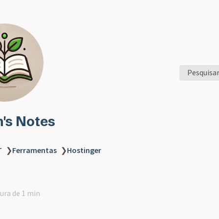
Pesquisa
n's Notes
T
❯
Ferramentas
❯
Hostinger
tura de 1 min