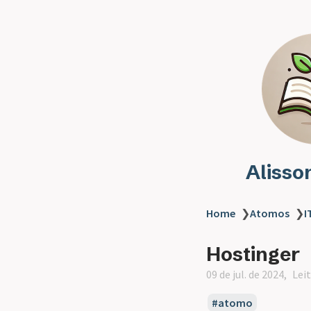
Alisso
Home
❯
Atomos
❯
I
Hostinger
09 de jul. de 2024
Lei
atomo