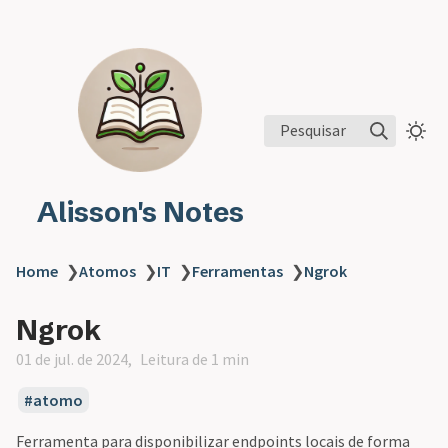
Pesquisar
Alisson's Notes
Home
❯
Atomos
❯
IT
❯
Ferramentas
❯
Ngrok
Ngrok
01 de jul. de 2024
Leitura de 1 min
atomo
Ferramenta para disponibilizar endpoints locais de forma