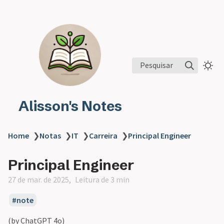
Pesquisar
Alisson's Notes
Home
❯
Notas
❯
IT
❯
Carreira
❯
Principal Engineer
Principal Engineer
27 de mar. de 2025
Leitura de 3 min
note
(by ChatGPT 4o)