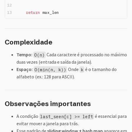
    return
 max_len
Complexidade
Tempo:
Cada caractere é processado no máximo
O(n)
duas vezes (entrada e saída da janela).
Espaço:
Onde
é o tamanho do
O(min(n, k))
k
alfabeto (ex.: 128 para ASCII).
Observações importantes
A condição
é essencial para
last_seen[c] >= left
evitar mover a janela para trás.
Esse padrão de
sliding window + hash map
aparece em