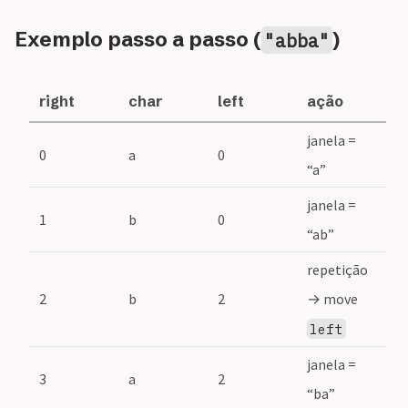
Exemplo passo a passo (
)
"abba"
right
char
left
ação
janela =
0
a
0
“a”
janela =
1
b
0
“ab”
repetição
2
b
2
→ move
left
janela =
3
a
2
“ba”