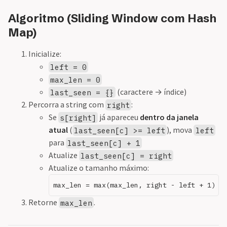
Algoritmo (Sliding Window com Hash
Map)
Inicialize:
left = 0
max_len = 0
(caractere → índice)
last_seen = {}
Percorra a string com
:
right
Se
já apareceu
dentro da janela
s[right]
atual
(
), mova
last_seen[c] >= left
left
para
last_seen[c] + 1
Atualize
last_seen[c] = right
Atualize o tamanho máximo:
Retorne
.
max_len