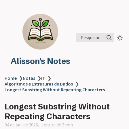
Pesquisar
Alisson's Notes
Home
❯
Notas
❯
IT
❯
Algoritmos e Estruturas de Dados
❯
Longest Substring Without Repeating Characters
Longest Substring Without
Repeating Characters
04 de jan. de 2026
Leitura de 2 min