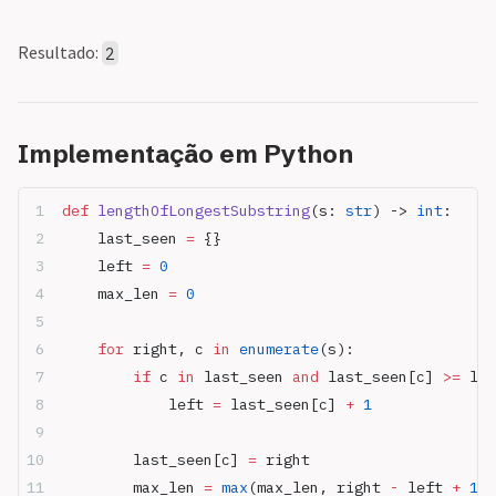
Resultado:
2
Implementação em Python
def
 lengthOfLongestSubstring
(s: 
str
) -> 
int
:
    last_seen 
=
 {}
    left 
=
 0
    max_len 
=
 0
    for
 right, c 
in
 enumerate
(s):
        if
 c 
in
 last_seen 
and
 last_seen[c] 
>=
 lef
            left 
=
 last_seen[c] 
+
 1
        last_seen[c] 
=
 right
        max_len 
=
 max
(max_len, right 
-
 left 
+
 1
)