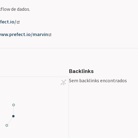
flow de dados.
fect.io/
www.prefect.io/marvin
Backlinks
Sem backlinks encontrados