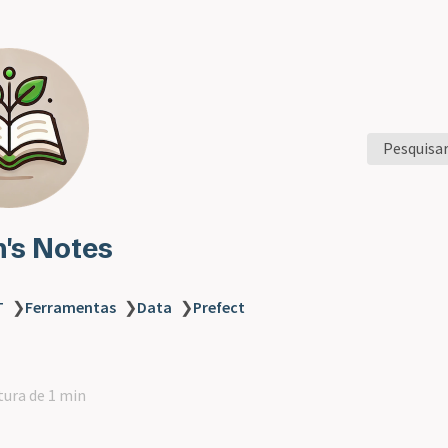
Pesquisa
n's Notes
T
❯
Ferramentas
❯
Data
❯
Prefect
tura de 1 min