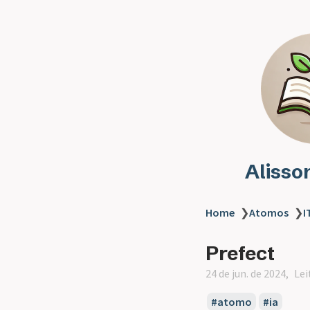
Alisso
Home
❯
Atomos
❯
I
Prefect
24 de jun. de 2024
Lei
atomo
ia