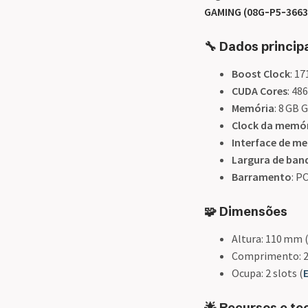
GAMING (08G‑P5‑3663
🔧 Dados princip
Boost Clock
: 1
CUDA Cores
: 48
Memória
: 8 GB
Clock da memó
Interface de m
Largura de ban
Barramento
: PC
🧩 Dimensões
Altura: 110 mm (
Comprimento: 20
Ocupa: 2 slots (
🌟 Recursos e te