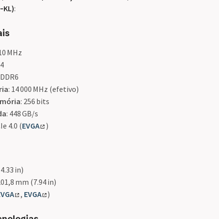
‑KL)
:
ais
710 MHz
64
 GDDR6
ria
: 14 000 MHz (efetivo)
emória
: 256 bits
da
: 448 GB/s
Ie 4.0 (
EVGA
)
4.33 in)
1,8 mm (7.94 in)
EVGA
,
EVGA
)
cnologias