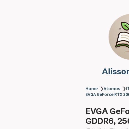
Alisso
Home
❯
Atomos
❯
I
EVGA GeForce RTX 306
EVGA GeFo
GDDR6, 25