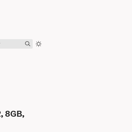
r
, 8GB,