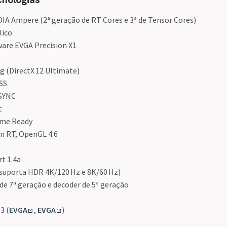
DIA Ampere (2ª geração de RT Cores e 3ª de Tensor Cores)
lico
ware EVGA Precision X1
g (DirectX 12 Ultimate)
SS
SYNC
t
ame Ready
an RT, OpenGL 4.6
t 1.4a
(suporta HDR 4K/120 Hz e 8K/60 Hz)
de 7ª geração e decoder de 5ª geração
3 (
EVGA
,
EVGA
)