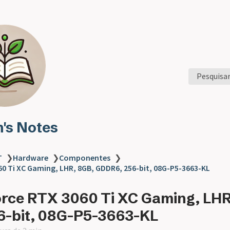
Pesquisa
n's Notes
T
❯
Hardware
❯
Componentes
❯
0 Ti XC Gaming, LHR, 8GB, GDDR6, 256-bit, 08G-P5-3663-KL
rce RTX 3060 Ti XC Gaming, LHR
6-bit, 08G-P5-3663-KL