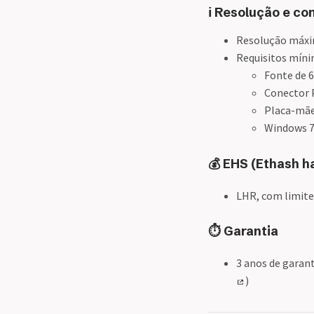
ℹ️ Resolução e c
Resolução máxim
Requisitos míni
Fonte de 
Conector 
Placa-mãe
Windows 7,
💰 EHS (Ethash h
LHR, com limite
⏱️ Garantia
3 anos de garant
)