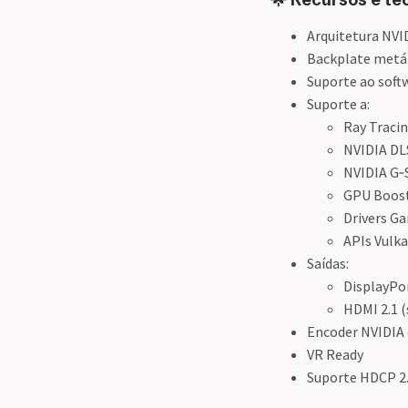
Arquitetura NVI
Backplate metá
Suporte ao soft
Suporte a:
Ray Tracin
NVIDIA DL
NVIDIA G‑
GPU Boos
Drivers G
APIs Vulk
Saídas:
DisplayPor
HDMI 2.1 
Encoder NVIDIA 
VR Ready
Suporte HDCP 2.