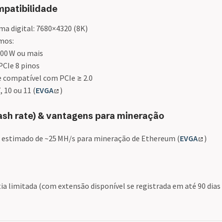
ompatibilidade
a digital: 7680×4320 (8K)
mos:
600 W ou mais
PCIe 8 pinos
 compatível com PCIe ≥ 2.0
 10 ou 11 (
EVGA
)
ash rate) & vantagens para mineração
 estimado de ~25 MH/s para mineração de Ethereum (
EVGA
)
ia limitada (com extensão disponível se registrada em até 90 dias