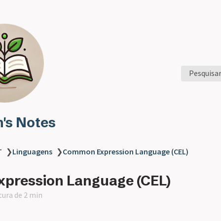
Pesquisa
n's Notes
T
❯
Linguagens
❯
Common Expression Language (CEL)
pression Language (CEL)
tura de 2 min