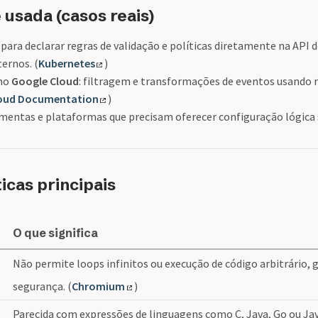
 usada (casos reais)
: para declarar regras de validação e políticas diretamente na API 
ernos. (
Kubernetes
)
omo
Google Cloud
: filtragem e transformações de eventos usando 
loud Documentation
)
mentas e plataformas que precisam oferecer configuração lógica s
ticas principais
O que significa
Não permite loops infinitos ou execução de código arbitrário, 
segurança. (
Chromium
)
Parecida com expressões de linguagens como C, Java, Go ou Jav