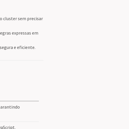
do cluster sem precisar
regras expressas em
egura e eficiente.
garantindo
aScript.