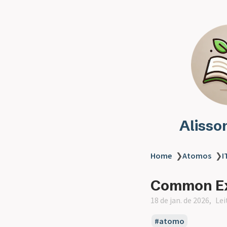
Alisso
Home
❯
Atomos
❯
I
Common Ex
18 de jan. de 2026
Lei
atomo