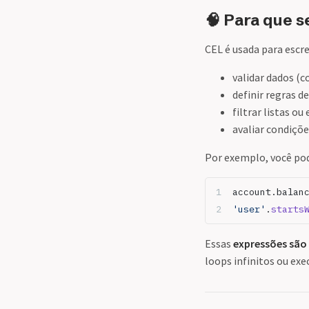
🧠 Para que s
CEL é usada para escr
validar dados (
definir regras d
filtrar listas ou
avaliar condiçõ
Por exemplo, você pod
account.balan
'user'
.
starts
Essas
expressões são
loops infinitos ou exe