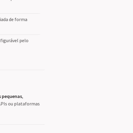
iada de forma
figurável pelo
as pequenas
,
 APIs ou plataformas