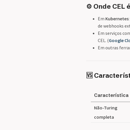
⚙️ Onde CEL é
Em
Kubernetes
de webhooks ext
Em serviços c
CEL. (
Google C
Em outras ferra
🆚 Caracterís
Característica
Não-Turing
completa