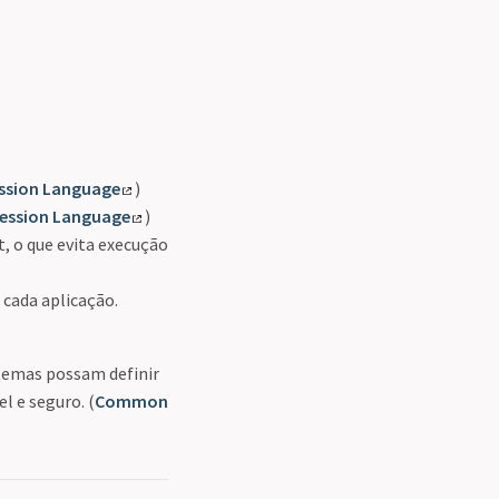
sion Language
)
ession Language
)
, o que evita execução
 cada aplicação.
stemas possam definir
l e seguro. (
Common