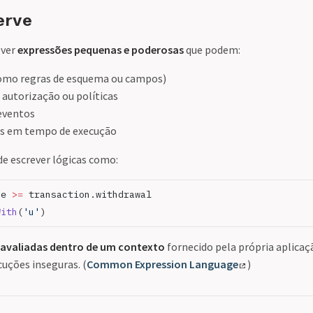
erve
ever
expressões pequenas e poderosas
que podem:
como regras de esquema ou campos)
e autorização ou políticas
 eventos
es em tempo de execução
e escrever lógicas como:
ce 
>=
 transaction.withdrawal
With
(
'u'
)
 avaliadas dentro de um contexto
fornecido pela própria aplicaç
cuções inseguras. (
Common Expression Language
)