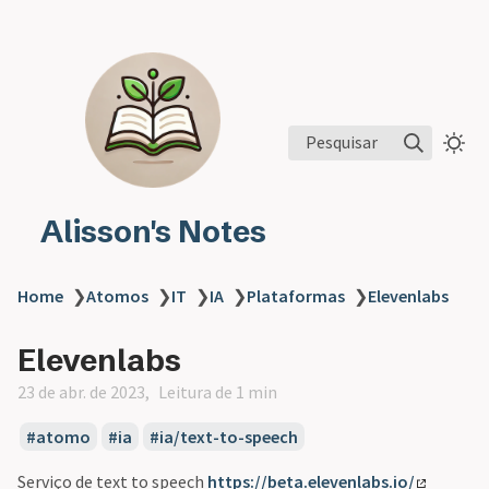
Pesquisar
Alisson's Notes
Home
❯
Atomos
❯
IT
❯
IA
❯
Plataformas
❯
Elevenlabs
Elevenlabs
23 de abr. de 2023
Leitura de 1 min
atomo
ia
ia/text-to-speech
Serviço de text to speech
https://beta.elevenlabs.io/