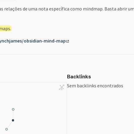
 relações de uma nota específica como mindmap. Basta abrir uma
dmaps.
lynchjames/obsidian-mind-map
Backlinks
Sem backlinks encontrados