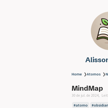
Alisso
Home
❯
Atomos
❯
N
MindMap
30 de jul. de 2024
Lei
atomo
obsidia