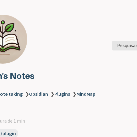
Pesquisa
n's Notes
ote taking
❯
Obsidian
❯
Plugins
❯
MindMap
tura de 1 min
n/plugin