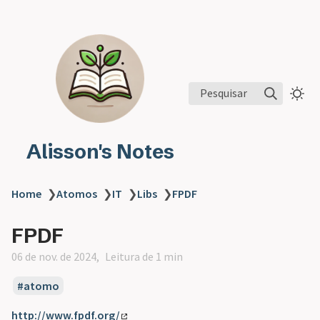
Pesquisar
Alisson's Notes
Home
❯
Atomos
❯
IT
❯
Libs
❯
FPDF
FPDF
06 de nov. de 2024
Leitura de 1 min
atomo
http://www.fpdf.org/