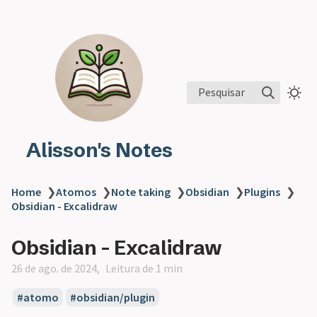
Pesquisar
Alisson's Notes
Home
❯
Atomos
❯
Note taking
❯
Obsidian
❯
Plugins
❯
Obsidian - Excalidraw
Obsidian - Excalidraw
26 de ago. de 2024
Leitura de 1 min
atomo
obsidian/plugin