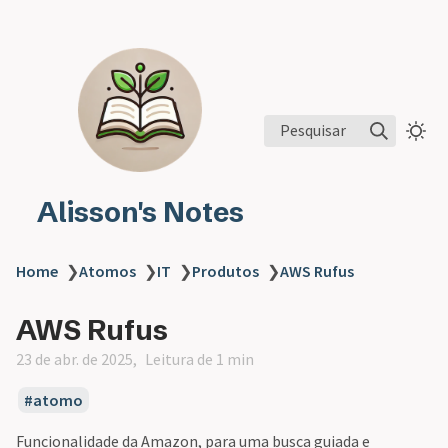
Pesquisar
Alisson's Notes
Home
❯
Atomos
❯
IT
❯
Produtos
❯
AWS Rufus
AWS Rufus
23 de abr. de 2025
Leitura de 1 min
atomo
Funcionalidade da Amazon, para uma busca guiada e