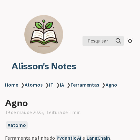
Pesquisar
Alisson's Notes
Home
❯
Atomos
❯
IT
❯
IA
❯
Ferramentas
❯
Agno
Agno
19 de mai. de 2025
Leitura de 1 min
atomo
Ferramenta na linha do
Pydantic AI
e
LangChain
.