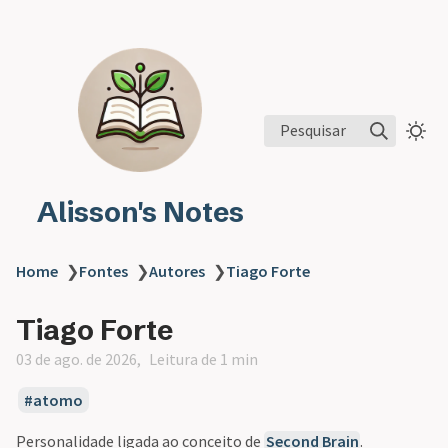
Pesquisar
Alisson's Notes
Home
❯
Fontes
❯
Autores
❯
Tiago Forte
Tiago Forte
03 de ago. de 2026
Leitura de 1 min
atomo
Personalidade ligada ao conceito de
Second Brain
.