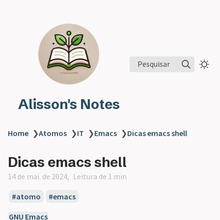
Pesquisar
Alisson's Notes
Home
❯
Atomos
❯
IT
❯
Emacs
❯
Dicas emacs shell
Dicas emacs shell
14 de mai. de 2024
Leitura de 1 min
atomo
emacs
GNU Emacs