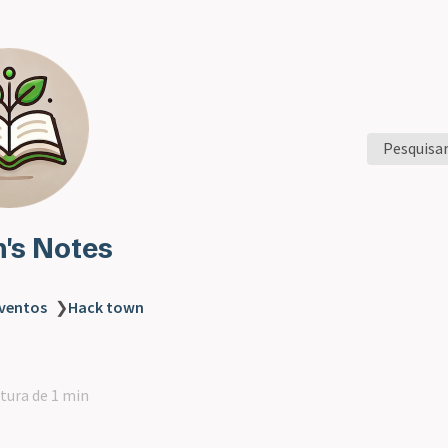
Pesquisa
n's Notes
ventos
❯
Hack town
itura de 1 min