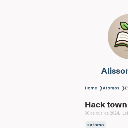
Alisso
Home
❯
Atomos
❯
E
Hack town
30 de out. de 2024
Le
atomo