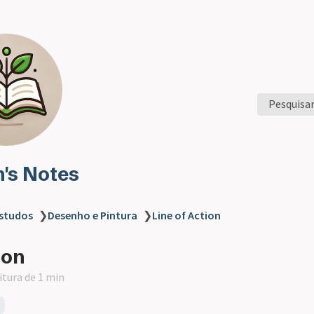
Pesquisa
n's Notes
studos
❯
Desenho e Pintura
❯
Line of Action
ion
itura de 1 min
o