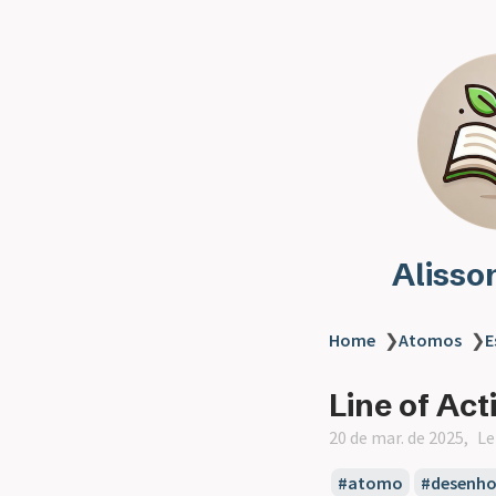
Alisso
Home
❯
Atomos
❯
E
Line of Act
20 de mar. de 2025
Le
atomo
desenh