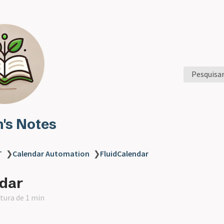
Pesquisa
n's Notes
T
❯
Calendar Automation
❯
FluidCalendar
ndar
itura de 1 min