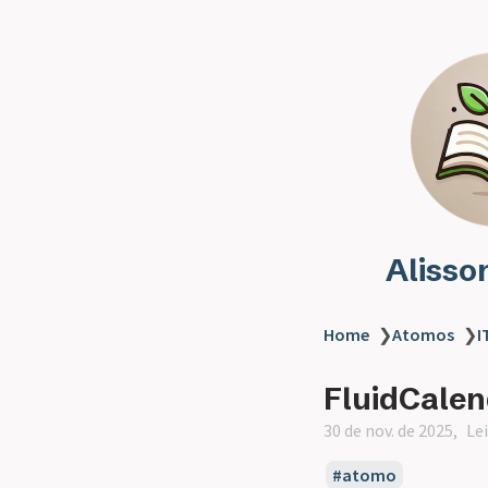
Alisso
Home
❯
Atomos
❯
I
FluidCale
30 de nov. de 2025
Le
atomo