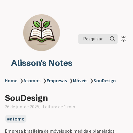
Pesquisar
Alisson's Notes
Home
❯
Atomos
❯
Empresas
❯
Móveis
❯
SouDesign
SouDesign
26 de jun. de 2025
Leitura de 1 min
atomo
Empresa brasileira de móveis sob medida e planejados.