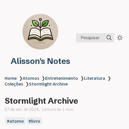
Pesquisar
Alisson's Notes
Home
❯
Atomos
❯
Entretenimento
❯
Literatura
❯
Coleções
❯
Stormlight Archive
Stormlight Archive
07 de abr. de 2024
Leitura de 1 min
atomo
livro