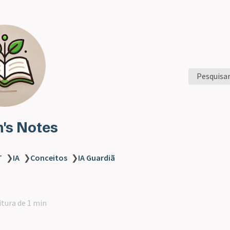
Pesquisa
n's Notes
T
❯
IA
❯
Conceitos
❯
IA Guardiã
itura de 1 min