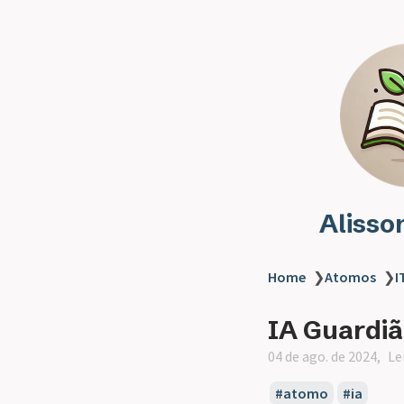
Alisso
Home
❯
Atomos
❯
I
IA Guardiã
04 de ago. de 2024
Le
atomo
ia