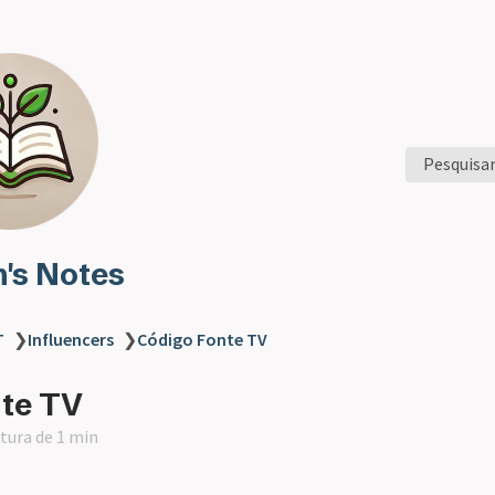
Pesquisa
n's Notes
T
❯
Influencers
❯
Código Fonte TV
te TV
itura de 1 min