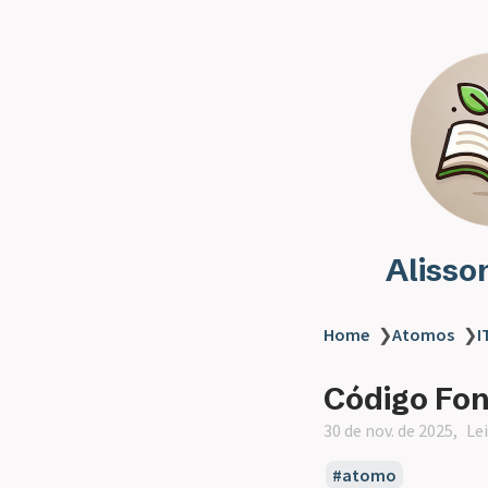
Alisso
Home
❯
Atomos
❯
I
Código Fon
30 de nov. de 2025
Le
atomo