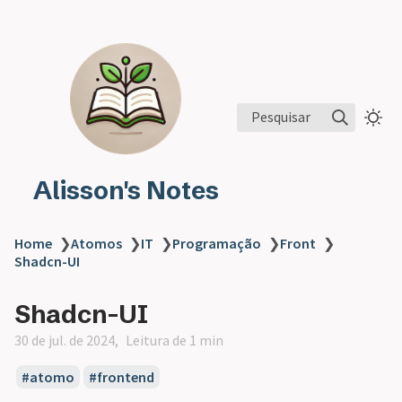
Pesquisar
Alisson's Notes
Home
❯
Atomos
❯
IT
❯
Programação
❯
Front
❯
Shadcn-UI
Shadcn-UI
30 de jul. de 2024
Leitura de 1 min
atomo
frontend