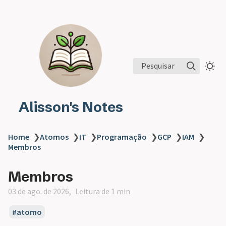
Pesquisar
Alisson's Notes
Home
❯
Atomos
❯
IT
❯
Programação
❯
GCP
❯
IAM
❯
Membros
Membros
03 de ago. de 2026
Leitura de 1 min
atomo