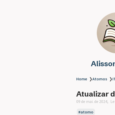
Alisso
Home
❯
Atomos
❯
I
Atualizar
09 de mai. de 2024
Le
atomo