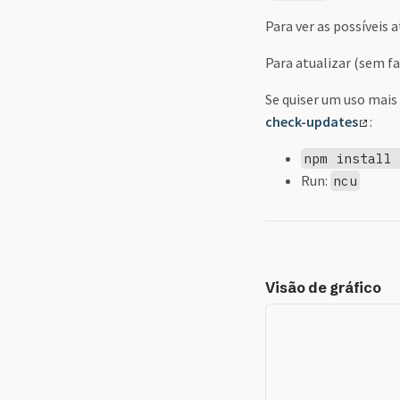
Para ver as possíveis 
Para atualizar (sem f
Se quiser um uso mais
check-updates
:
npm install
Run:
ncu
Visão de gráfico