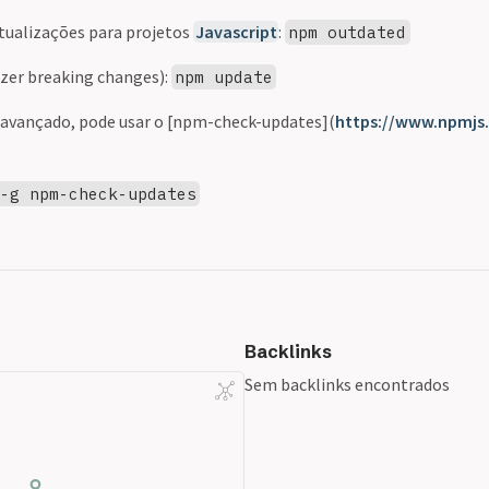
atualizações para projetos
Javascript
:
npm outdated
azer breaking changes):
npm update
 avançado, pode usar o [npm-check-updates](
https://www.npmj
 -g npm-check-updates
Backlinks
Sem backlinks encontrados