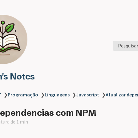
Pesquisa
n's Notes
T
❯
Programação
❯
Linguagens
❯
Javascript
❯
Atualizar dep
 dependencias com NPM
itura de 1 min