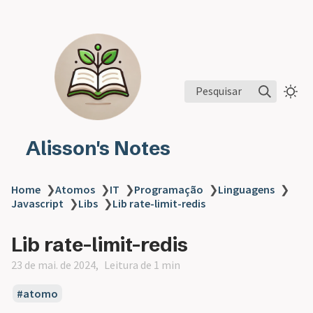
Pesquisar
Alisson's Notes
Home
❯
Atomos
❯
IT
❯
Programação
❯
Linguagens
❯
Javascript
❯
Libs
❯
Lib rate-limit-redis
Lib rate-limit-redis
23 de mai. de 2024
Leitura de 1 min
atomo