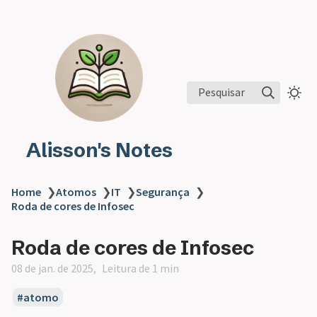
Pesquisar
Alisson's Notes
Home
❯
Atomos
❯
IT
❯
Segurança
❯
Roda de cores de Infosec
Roda de cores de Infosec
08 de jan. de 2025
Leitura de 1 min
atomo