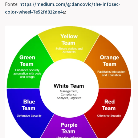
Fonte:
https://medium.com/@dancovic/the-infosec-
color-wheel-7e52fd822ae4