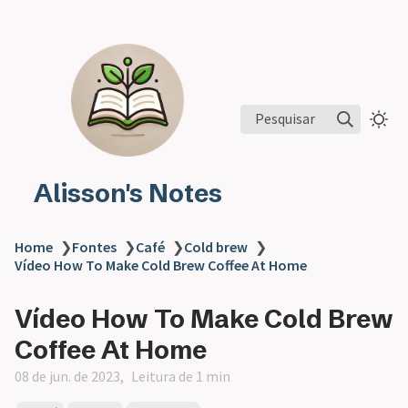
Pesquisar
Alisson's Notes
Home
❯
Fontes
❯
Café
❯
Cold brew
❯
Vídeo How To Make Cold Brew Coffee At Home
Vídeo How To Make Cold Brew
Coffee At Home
08 de jun. de 2023
Leitura de 1 min