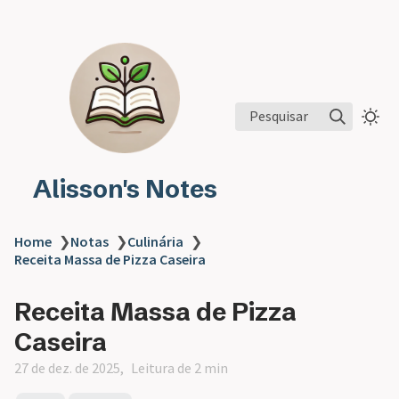
Pesquisar
Alisson's Notes
Home
❯
Notas
❯
Culinária
❯
Receita Massa de Pizza Caseira
Receita Massa de Pizza
Caseira
27 de dez. de 2025
Leitura de 2 min