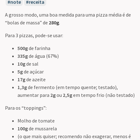
note
receita
A grosso modo, uma boa medida para uma pizza média é de
“bolas de massa” de
280g
.
Para 3 pizzas, pode-se usar:
500g
de farinha
335g
de água (67%)
10g
de sal
5g
de açúcar
17g
de azeite
1,3g
de fermento (em tempo quente; testado),
aumentar para
2g
ou
2,5g
em tempo frio (não testado)
Para os “toppings”:
Molho de tomate
100g
de mussarela
(o que mais quiser; recomendo não exagerar, menos é